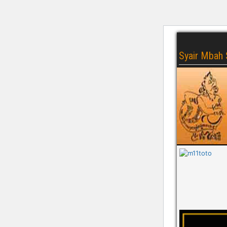
Syair Mbah 