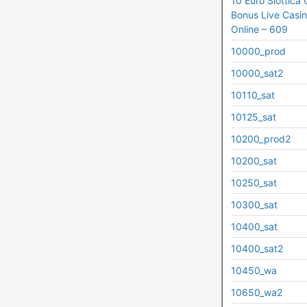
10 Euro Slottica
Bonus Live Casin
Online – 609
10000_prod
10000_sat2
10110_sat
10125_sat
10200_prod2
10200_sat
10250_sat
10300_sat
10400_sat
10400_sat2
10450_wa
10650_wa2