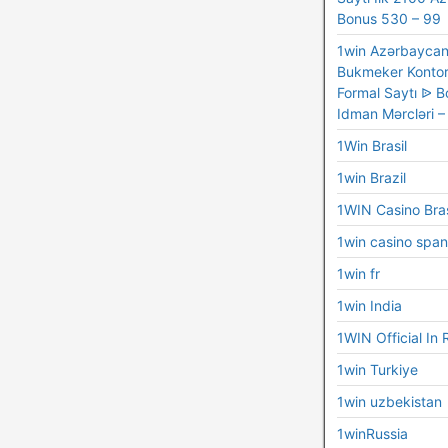
Bonus 530 – 99
1win Azərbayca
Bukmeker Konto
Formal Saytı ᐉ B
Idman Mərcləri 
1Win Brasil
1win Brazil
1WIN Casino Bras
1win casino span
1win fr
1win India
1WIN Official In 
1win Turkiye
1win uzbekistan
1winRussia