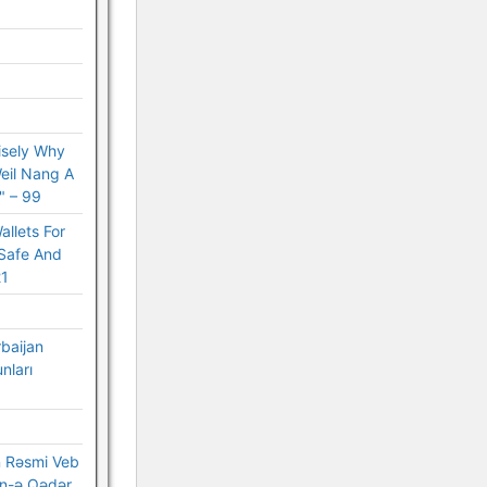
isely Why
eil Nang A
y" – 99
allets For
Safe And
21
rbaijan
nları
 Rəsmi Veb
Azn-ə Qədər