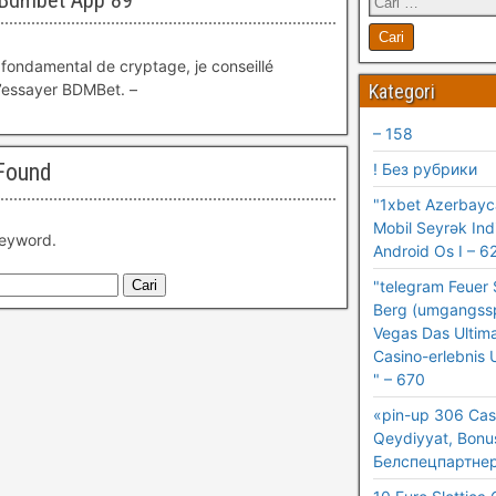
 fondamental de cryptage, je conseillé
’essayer BDMBet. –
Kategori
– 158
Found
! Без рубрики
"1xbet Azerbayc
Mobil Seyrək Ind
keyword.
Android Os I – 6
"telegram Feuer
Berg (umgangssp
Vegas Das Ultima
Casino-erlebnis
" – 670
«pin-up 306 Casi
Qeydiyyat, Bonus
Белспецпартнер