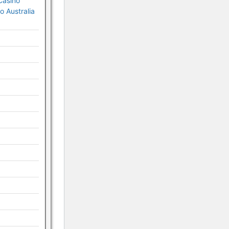
 Casino
o Australia